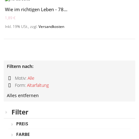
Wie im richtigen Leben - 786016MO
1,89 €
Inkl. 19% USt.
,
zzgl.
Versandkosten
Filtern nach:
Motiv:
Alle
Diesen
Form:
Altarfaltung
Artikel
Diesen
entfernen
Alles entfernen
Artikel
entfernen
Filter
PREIS
FARBE