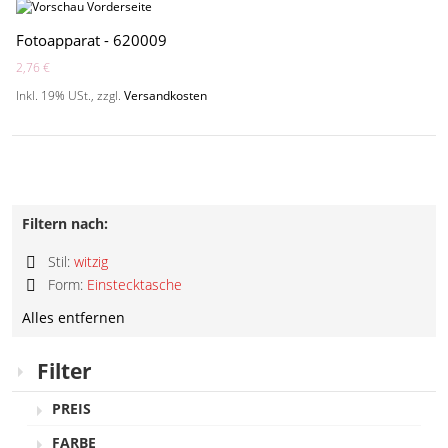
Fotoapparat - 620009
2,76 €
Inkl. 19% USt.
,
zzgl.
Versandkosten
Filtern nach:
Stil:
witzig
Diesen
Form:
Einstecktasche
Artikel
Diesen
entfernen
Alles entfernen
Artikel
entfernen
Filter
PREIS
FARBE