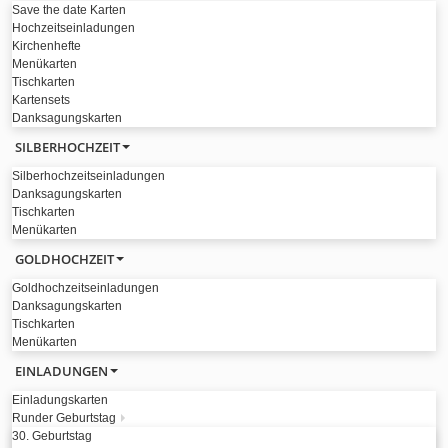
Save the date Karten
Hochzeitseinladungen
Kirchenhefte
Menükarten
Tischkarten
Kartensets
Danksagungskarten
SILBERHOCHZEIT
Silberhochzeitseinladungen
Danksagungskarten
Tischkarten
Menükarten
GOLDHOCHZEIT
Goldhochzeitseinladungen
Danksagungskarten
Tischkarten
Menükarten
EINLADUNGEN
Einladungskarten
Runder Geburtstag
30. Geburtstag