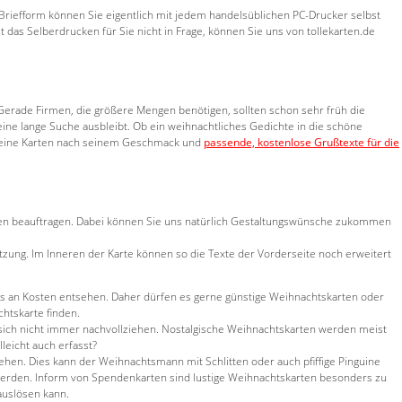
Briefform können Sie eigentlich mit jedem handelsüblichen PC-Drucker selbst
das Selberdrucken für Sie nicht in Frage, können Sie uns von tollekarten.de
Gerade Firmen, die größere Mengen benötigen, sollten schon sehr früh die
ine lange Suche ausbleibt. Ob ein weihnachtliches Gedichte in die schöne
r feine Karten nach seinem Geschmack und
passende, kostenlose Grußtexte für die
arten beauftragen. Dabei können Sie uns natürlich Gestaltungswünsche zukommen
zung. Im Inneren der Karte können so die Texte der Vorderseite noch erweitert
os an Kosten entsehen. Daher dürfen es gerne günstige Weihnachtskarten oder
chtskarte finden.
 sich nicht immer nachvollziehen. Nostalgische Weihnachtskarten werden meist
leicht auch erfasst?
tehen. Dies kann der Weihnachtsmann mit Schlitten oder auch pfiffige Pinguine
 werden. Inform von Spendenkarten sind lustige Weihnachtskarten besonders zu
auslösen kann.