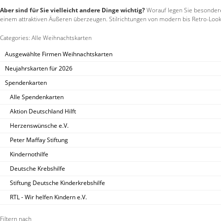
Aber sind für Sie vielleicht andere Dinge wichtig?
Worauf legen Sie besondere
einem attraktiven Äußeren überzeugen. Stilrichtungen von modern bis Retro-Look 
Categories: Alle Weihnachtskarten
Ausgewählte Firmen Weihnachtskarten
Neujahrskarten für 2026
Spendenkarten
Alle Spendenkarten
Aktion Deutschland Hilft
Herzenswünsche e.V.
Peter Maffay Stiftung
Kindernothilfe
Deutsche Krebshilfe
Stiftung Deutsche Kinderkrebshilfe
RTL - Wir helfen Kindern e.V.
Filtern nach