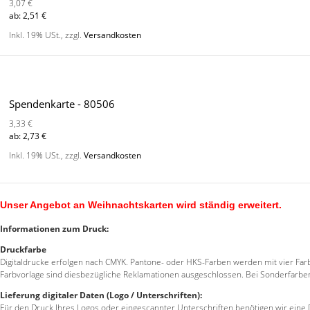
3,07 €
ab:
2,51 €
Inkl. 19% USt.
,
zzgl.
Versandkosten
Spendenkarte - 80506
3,33 €
ab:
2,73 €
Inkl. 19% USt.
,
zzgl.
Versandkosten
Unser Angebot an Weihnachtskarten wird ständig erweitert.
Informationen zum Druck:
Druckfarbe
Digitaldrucke erfolgen nach CMYK. Pantone- oder HKS-Farben werden mit vier Farb
Farbvorlage sind diesbezügliche Reklamationen ausgeschlossen. Bei Sonderfarbe
Lieferung digitaler Daten (Logo / Unterschriften):
Für den Druck Ihres Logos oder eingescannter Unterschriften benötigen wir eine Dat