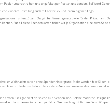
weißem Papier unterschreiben und ungefaltet per Post an uns senden. Bei Word-D
liche Zwecke: Bestellung auch mit Textdruck und ihrem eigenen Logo.
anisationen unterstützen. Das gilt für Firmen genauso wie für den Privatmann. Da
en können. Für all diese Spendenkarten haben wir je Organisation eine extra Seite e
hmackvoller Weihnachtskarten ohne Spendenhintergrund. Meist werden hier Silber
ihnachtskarten bieten sich durch besondere Ausstanzungen an, das Logo einzudruck
 ersten Blick gar nicht als solche zu erkennen sind. Solche moderne Designs kön
inmal wird aus diesen Karten ein perfekter Weihnachtsgruß für den Geschäftspar