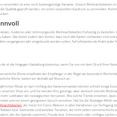
u versenden ist eine recht kostengünstige Variante. Unsere Weihnachtskarten in 
die Quälität geprüft werden, um einen verpixelten Ausdruck zu vermeiden. Kommt 
rucken.
innvoll
 ratsam, moderne oder stimmungsvolle Weihnachtskarten frühzeitig zu bestellen. 
haben. Das bietet zudem den Vorteil, dass noch alle Karten vorhanden sind und e
dem vergangenen Jahr eingedruckt werden sollen: Auf tollekarten.de findet jede
en.de ist die hingegen Gastaltung kostenlos, wenn Sie uns mit dem Druck Ihrer K
 persönliche Worte empfindet der Empfänger in der Regel als besondere Wertschät
önliche Worte, bieten wir deshalb auf Wunsch an.
jährlichen Ritual. Je nach Umfang des Kartenversandes können schnell einige Eur
e in unserem Shop um, und Sie werden Ihre günstige, aber dennoch stilvolle Weihna
 mehr Liebhaber der nostalgischen Versionen. Wie solche Trends enstehen, lässt
bereitet und mit einem geeigneten Spruch versehen. Hat Sie die Nostalgie-Welle viel
ihnachtskarten
, die meist mit Comic-Motiven in allen Variationen zur Verfügung s
 Robben bzw. Seehunde sind beliebte Tierarten, die nicht selten vermenschlicht
isation, der die Spende zukommt, Freude bzw. Schmunzeln oder richtiges Lachen 