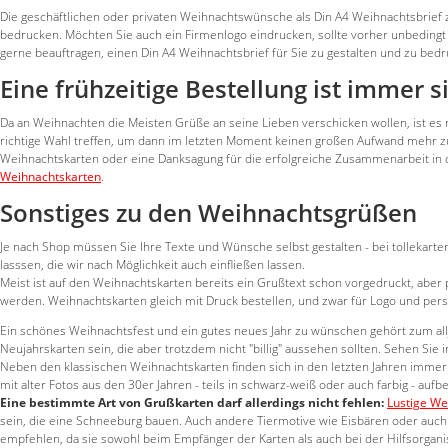
Die geschäftlichen oder privaten Weihnachtswünsche als Din A4 Weihnachtsbrief z
bedrucken. Möchten Sie auch ein Firmenlogo eindrucken, sollte vorher unbedingt 
gerne beauftragen, einen Din A4 Weihnachtsbrief für Sie zu gestalten und zu bed
Eine frühzeitige Bestellung ist immer s
Da an Weihnachten die Meisten Grüße an seine Lieben verschicken wollen, ist es
richtige Wahl treffen, um dann im letzten Moment keinen großen Aufwand mehr zu 
Weihnachtskarten oder eine Danksagung für die erfolgreiche Zusammenarbeit in 
Weihnachtskarten
.
Sonstiges zu den Weihnachtsgrüßen
Je nach Shop müssen Sie Ihre Texte und Wünsche selbst gestalten - bei tollekart
lasssen, die wir nach Möglichkeit auch einfließen lassen.
Meist ist auf den Weihnachtskarten bereits ein Grußtext schon vorgedruckt, aber
werden. Weihnachtskarten gleich mit Druck bestellen, und zwar für Logo und pers
Ein schönes Weihnachtsfest und ein gutes neues Jahr zu wünschen gehört zum all
Neujahrskarten sein, die aber trotzdem nicht "billig" aussehen sollten. Sehen Si
Neben den klassischen Weihnachtskarten finden sich in den letzten Jahren immer
mit alter Fotos aus den 30er Jahren - teils in schwarz-weiß oder auch farbig - auf
Eine bestimmte Art von Grußkarten darf allerdings nicht fehlen:
Lustige We
sein, die eine Schneeburg bauen. Auch andere Tiermotive wie Eisbären oder auch
empfehlen, da sie sowohl beim Empfänger der Karten als auch bei der Hilfsorgan