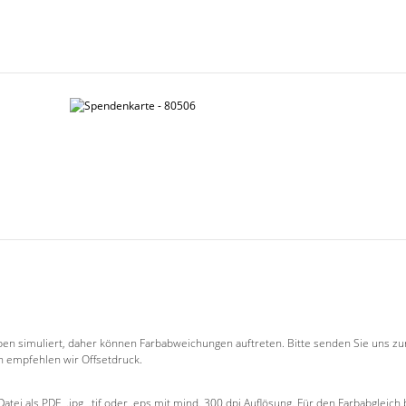
en simuliert, daher können Farbabweichungen auftreten. Bitte senden Sie uns zur
n empfehlen wir Offsetdruck.
ei als PDF, .jpg, .tif oder .eps mit mind. 300 dpi Auflösung. Für den Farbabgleich