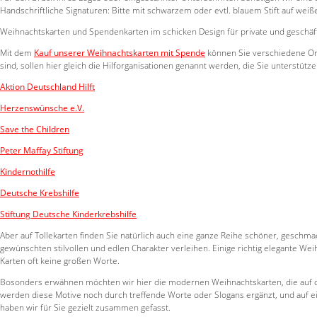
Handschriftliche Signaturen: Bitte mit schwarzem oder evtl. blauem Stift auf 
Weihnachtskarten und Spendenkarten im schicken Design für private und geschäft
Mit dem
K
auf unserer Weihnachtskarten mit Spende
können Sie verschiedene Org
sind, sollen hier gleich die Hilforganisationen genannt werden, die Sie unterstütz
Aktion Deutschland Hilft
Herzenswünsche e.V.
Save the Children
Peter Maffay Stiftung
Kindernothilfe
Deutsche Krebshilfe
Stiftung Deutsche Kinderkrebshilfe
Aber auf Tollekarten finden Sie natürlich auch eine ganze Reihe schöner, gesc
gewünschten stilvollen und edlen Charakter verleihen. Einige richtig elegante We
Karten oft keine großen Worte.
Bosonders erwähnen möchten wir hier die modernen Weihnachtskarten, die auf den
werden diese Motive noch durch treffende Worte oder Slogans ergänzt, und auf e
haben wir für Sie gezielt zusammen gefasst.