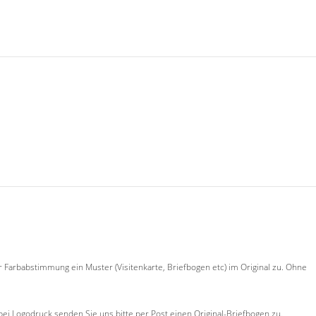
 Farbabstimmung ein Muster (Visitenkarte, Briefbogen etc) im Original zu. Ohne
 bei Logodruck senden Sie uns bitte per Post einen Original-Briefbogen zu.