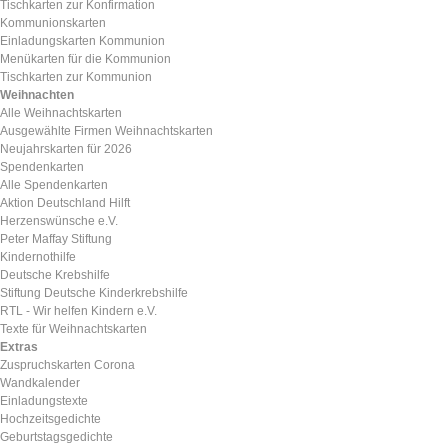
Tischkarten zur Konfirmation
Kommunionskarten
Einladungskarten Kommunion
Menükarten für die Kommunion
Tischkarten zur Kommunion
Weihnachten
Alle Weihnachtskarten
Ausgewählte Firmen Weihnachtskarten
Neujahrskarten für 2026
Spendenkarten
Alle Spendenkarten
Aktion Deutschland Hilft
Herzenswünsche e.V.
Peter Maffay Stiftung
Kindernothilfe
Deutsche Krebshilfe
Stiftung Deutsche Kinderkrebshilfe
RTL - Wir helfen Kindern e.V.
Texte für Weihnachtskarten
Extras
Zuspruchskarten Corona
Wandkalender
Einladungstexte
Hochzeitsgedichte
Geburtstagsgedichte