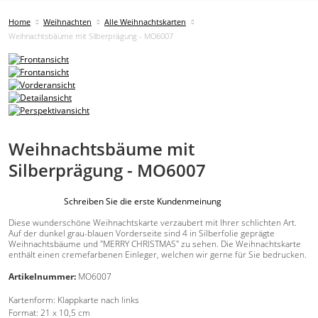
Home
Weihnachten
Alle Weihnachtskarten
Weihnachtsbäume mit Silberprägung - MO6007
Weihnachtsbäume mit
Silberprägung - MO6007
Schreiben Sie die erste Kundenmeinung
Diese wunderschöne Weihnachtskarte verzaubert mit Ihrer schlichten Art.
Auf der dunkel grau-blauen Vorderseite sind 4 in Silberfolie geprägte
Weihnachtsbäume und "MERRY CHRISTMAS" zu sehen. Die Weihnachtskarte
enthält einen cremefarbenen Einleger, welchen wir gerne für Sie bedrucken.
Artikelnummer:
MO6007
Kartenform:
Klappkarte nach links
Format:
21 x 10,5 cm