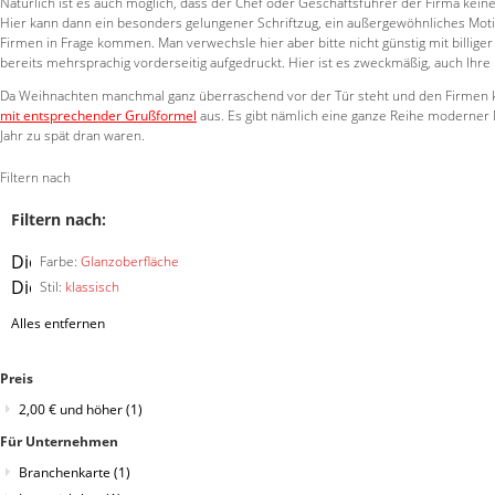
Natürlich ist es auch möglich, dass der Chef oder Geschäftsführer der Firma ke
Hier kann dann ein besonders gelungener Schriftzug, ein außergewöhnliches Moti
Firmen in Frage kommen. Man verwechsle hier aber bitte nicht günstig mit billige
bereits mehrsprachig vorderseitig aufgedruckt. Hier ist es zweckmäßig, auch Ihr
Da Weihnachten manchmal ganz überraschend vor der Tür steht und den Firmen kei
mit entsprechender Grußformel
aus. Es gibt nämlich eine ganze Reihe moderner 
Jahr zu spät dran waren.
Filtern nach
Filtern nach:
Diesen
Farbe:
Glanzoberfläche
Artikel
Diesen
Stil:
klassisch
entfernen
Artikel
Alles entfernen
entfernen
Preis
2,00 €
und höher
(1)
Für Unternehmen
Branchenkarte
(1)