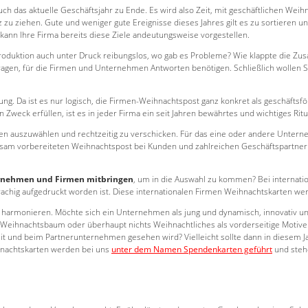
h das aktuelle Geschäftsjahr zu Ende. Es wird also Zeit, mit geschäftlichen Weih
zu ziehen. Gute und weniger gute Ereignisse dieses Jahres gilt es zu sortieren un
nn Ihre Firma bereits diese Ziele andeutungsweise vorgestellen.
Produktion auch unter Druck reibungslos, wo gab es Probleme? Wie klappte die Z
gen, für die Firmen und Unternehmen Antworten benötigen. Schließlich wollen S
ung. Da ist es nur logisch, die Firmen-Weihnachtspost ganz konkret als geschäft
Zweck erfüllen, ist es in jeder Firma ein seit Jahren bewährtes und wichtiges Ri
en auszuwählen und rechtzeitig zu verschicken. Für das eine oder andere Unterne
rgsam vorbereiteten Weihnachtspost bei Kunden und zahlreichen Geschäftspartner 
ernehmen und Firmen mitbringen
, um in die Auswahl zu kommen? Bei internatio
chig aufgedruckt worden ist. Diese internationalen Firmen Weihnachtskarten wer
harmonieren. Möchte sich ein Unternehmen als jung und dynamisch, innovativ und f
 Weihnachtsbaum oder überhaupt nichts Weihnachtliches als vorderseitige Motive 
hkeit und beim Partnerunternehmen gesehen wird? Vielleicht sollte dann in diesem
hnachtskarten werden bei uns
unter dem Namen Spendenkarten geführt
und stehe