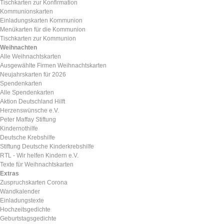
Tischkarten zur Konfirmation
Kommunionskarten
Einladungskarten Kommunion
Menükarten für die Kommunion
Tischkarten zur Kommunion
Weihnachten
Alle Weihnachtskarten
Ausgewählte Firmen Weihnachtskarten
Neujahrskarten für 2026
Spendenkarten
Alle Spendenkarten
Aktion Deutschland Hilft
Herzenswünsche e.V.
Peter Maffay Stiftung
Kindernothilfe
Deutsche Krebshilfe
Stiftung Deutsche Kinderkrebshilfe
RTL - Wir helfen Kindern e.V.
Texte für Weihnachtskarten
Extras
Zuspruchskarten Corona
Wandkalender
Einladungstexte
Hochzeitsgedichte
Geburtstagsgedichte