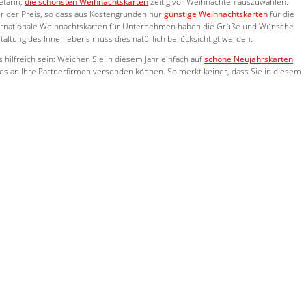
etärin,
die schönsten Weihnachtskarten
zeitig vor Weihnachten auszuwählen.
r der Preis, so dass aus Kostengründen nur
günstige Weihnachtskarten
für die
. Internationale Weihnachtskarten für Unternehmen haben die Grüße und Wünsche
taltung des Innenlebens muss dies natürlich berücksichtigt werden.
ilfreich sein: Weichen Sie in diesem Jahr einfach auf
schöne Neujahrskarten
es an Ihre Partnerfirmen versenden können. So merkt keiner, dass Sie in diesem