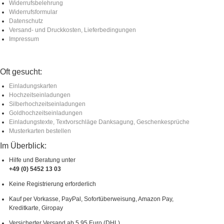
Widerrufsbelehrung
Widerrufsformular
Datenschutz
Versand- und Druckkosten, Lieferbedingungen
Impressum
Oft gesucht:
Einladungskarten
Hochzeitseinladungen
Silberhochzeitseinladungen
Goldhochzeitseinladungen
Einladungstexte, Textvorschläge Danksagung, Geschenkesprüche
Musterkarten bestellen
Im Überblick:
Hilfe und Beratung unter
+49 (0) 5452 13 03
Keine Registrierung erforderlich
Kauf per Vorkasse, PayPal, Sofortüberweisung, Amazon Pay,
Kreditkarte, Giropay
Versicherter Versand ab 5,95 Euro (DHL)