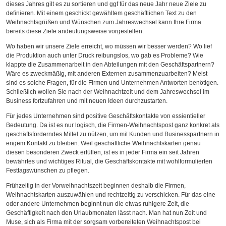
dieses Jahres gilt es zu sortieren und ggf für das neue Jahr neue Ziele zu
definieren. Mit einem geschickt gewähltem geschäftlichen Text zu den
Weihnachtsgrüßen und Wünschen zum Jahreswechsel kann Ihre Firma
bereits diese Ziele andeutungsweise vorgestellen.
Wo haben wir unsere Ziele erreicht, wo müssen wir besser werden? Wo lief
die Produktion auch unter Druck reibungslos, wo gab es Probleme? Wie
klappte die Zusammenarbeit in den Abteilungen mit den Geschäftspartnern?
Wäre es zweckmäßig, mit anderen Externen zusammenzuarbeiten? Meist
sind es solche Fragen, für die Firmen und Unternehmen Antworten benötigen.
Schließlich wollen Sie nach der Weihnachtzeit und dem Jahreswechsel im
Business fortzufahren und mit neuen Ideen durchzustarten.
Für jedes Unternehmen sind positive Geschäftskontakte von essientieller
Bedeutung. Da ist es nur logisch, die Firmen-Weihnachtspost ganz konkret als
geschäftsförderndes Mittel zu nützen, um mit Kunden und Businesspartnern in
engem Kontakt zu bleiben. Weil geschäftliche Weihnachtskarten genau
diesen besonderen Zweck erfüllen, ist es in jeder Firma ein seit Jahren
bewährtes und wichtiges Ritual, die Geschäftskontakte mit wohlformulierten
Festtagswünschen zu pflegen.
Frühzeitig in der Vorweihnachtszeit beginnen deshalb die Firmen,
Weihnachtskarten auszuwählen und rechtzeitig zu verschicken. Für das eine
oder andere Unternehmen beginnt nun die etwas ruhigere Zeit, die
Geschäftigkeit nach den Urlaubmonaten lässt nach. Man hat nun Zeit und
Muse, sich als Firma mit der sorgsam vorbereiteten Weihnachtspost bei