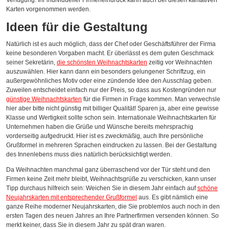
Verfügung. Ihr individueller Firmeneindruck kann auch bei diesen karitativen
Karten vorgenommen werden.
Ideen für die Gestaltung
Natürlich ist es auch möglich, dass der Chef oder Geschäftsführer der Firma
keine besonderen Vorgaben macht. Er überlässt es dem guten Geschmack
seiner Sekretärin,
die schönsten Weihnachtskarten
zeitig vor Weihnachten
auszuwählen. Hier kann dann ein besonders gelungener Schriftzug, ein
außergewöhnliches Motiv oder eine zündende Idee den Ausschlag geben.
Zuweilen entscheidet einfach nur der Preis, so dass aus Kostengründen nur
günstige Weihnachtskarten
für die Firmen in Frage kommen. Man verwechsle
hier aber bitte nicht günstig mit billiger Qualität! Sparen ja, aber eine gewisse
Klasse und Wertigkeit sollte schon sein. Internationale Weihnachtskarten für
Unternehmen haben die Grüße und Wünsche bereits mehrsprachig
vorderseitig aufgedruckt. Hier ist es zweckmäßig, auch Ihre persönliche
Grußformel in mehreren Sprachen eindrucken zu lassen. Bei der Gestaltung
des Innenlebens muss dies natürlich berücksichtigt werden.
Da Weihnachten manchmal ganz überraschend vor der Tür steht und den
Firmen keine Zeit mehr bleibt, Weihnachtsgrüße zu verschicken, kann unser
Tipp durchaus hilfreich sein: Weichen Sie in diesem Jahr einfach auf
schöne
Neujahrskarten mit entsprechender Grußformel
aus. Es gibt nämlich eine
ganze Reihe moderner Neujahrskarten, die Sie problemlos auch noch in den
ersten Tagen des neuen Jahres an Ihre Partnerfirmen versenden können. So
merkt keiner, dass Sie in diesem Jahr zu spät dran waren.