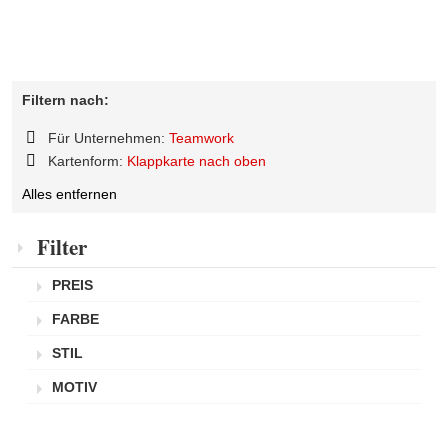
Filtern nach:
Für Unternehmen:
Teamwork
Diesen
Kartenform:
Klappkarte nach oben
Artikel
Diesen
entfernen
Alles entfernen
Artikel
entfernen
Filter
PREIS
FARBE
STIL
MOTIV