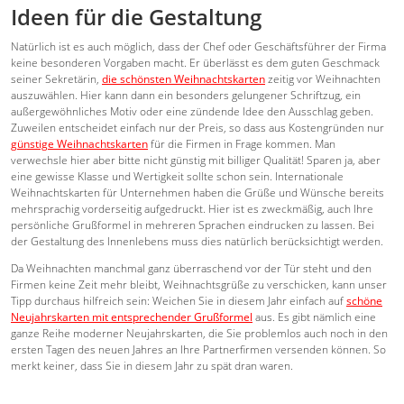
Ideen für die Gestaltung
Natürlich ist es auch möglich, dass der Chef oder Geschäftsführer der Firma
keine besonderen Vorgaben macht. Er überlässt es dem guten Geschmack
seiner Sekretärin,
die schönsten Weihnachtskarten
zeitig vor Weihnachten
auszuwählen. Hier kann dann ein besonders gelungener Schriftzug, ein
außergewöhnliches Motiv oder eine zündende Idee den Ausschlag geben.
Zuweilen entscheidet einfach nur der Preis, so dass aus Kostengründen nur
günstige Weihnachtskarten
für die Firmen in Frage kommen. Man
verwechsle hier aber bitte nicht günstig mit billiger Qualität! Sparen ja, aber
eine gewisse Klasse und Wertigkeit sollte schon sein. Internationale
Weihnachtskarten für Unternehmen haben die Grüße und Wünsche bereits
mehrsprachig vorderseitig aufgedruckt. Hier ist es zweckmäßig, auch Ihre
persönliche Grußformel in mehreren Sprachen eindrucken zu lassen. Bei
der Gestaltung des Innenlebens muss dies natürlich berücksichtigt werden.
Da Weihnachten manchmal ganz überraschend vor der Tür steht und den
Firmen keine Zeit mehr bleibt, Weihnachtsgrüße zu verschicken, kann unser
Tipp durchaus hilfreich sein: Weichen Sie in diesem Jahr einfach auf
schöne
Neujahrskarten mit entsprechender Grußformel
aus. Es gibt nämlich eine
ganze Reihe moderner Neujahrskarten, die Sie problemlos auch noch in den
ersten Tagen des neuen Jahres an Ihre Partnerfirmen versenden können. So
merkt keiner, dass Sie in diesem Jahr zu spät dran waren.