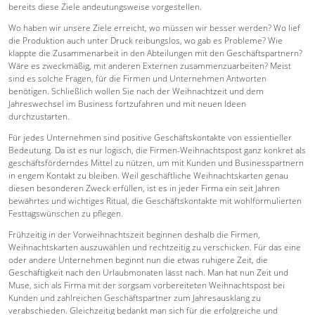
bereits diese Ziele andeutungsweise vorgestellen.
Wo haben wir unsere Ziele erreicht, wo müssen wir besser werden? Wo lief
die Produktion auch unter Druck reibungslos, wo gab es Probleme? Wie
klappte die Zusammenarbeit in den Abteilungen mit den Geschäftspartnern?
Wäre es zweckmäßig, mit anderen Externen zusammenzuarbeiten? Meist
sind es solche Fragen, für die Firmen und Unternehmen Antworten
benötigen. Schließlich wollen Sie nach der Weihnachtzeit und dem
Jahreswechsel im Business fortzufahren und mit neuen Ideen
durchzustarten.
Für jedes Unternehmen sind positive Geschäftskontakte von essientieller
Bedeutung. Da ist es nur logisch, die Firmen-Weihnachtspost ganz konkret als
geschäftsförderndes Mittel zu nützen, um mit Kunden und Businesspartnern
in engem Kontakt zu bleiben. Weil geschäftliche Weihnachtskarten genau
diesen besonderen Zweck erfüllen, ist es in jeder Firma ein seit Jahren
bewährtes und wichtiges Ritual, die Geschäftskontakte mit wohlformulierten
Festtagswünschen zu pflegen.
Frühzeitig in der Vorweihnachtszeit beginnen deshalb die Firmen,
Weihnachtskarten auszuwählen und rechtzeitig zu verschicken. Für das eine
oder andere Unternehmen beginnt nun die etwas ruhigere Zeit, die
Geschäftigkeit nach den Urlaubmonaten lässt nach. Man hat nun Zeit und
Muse, sich als Firma mit der sorgsam vorbereiteten Weihnachtspost bei
Kunden und zahlreichen Geschäftspartner zum Jahresausklang zu
verabschieden. Gleichzeitig bedankt man sich für die erfolgreiche und