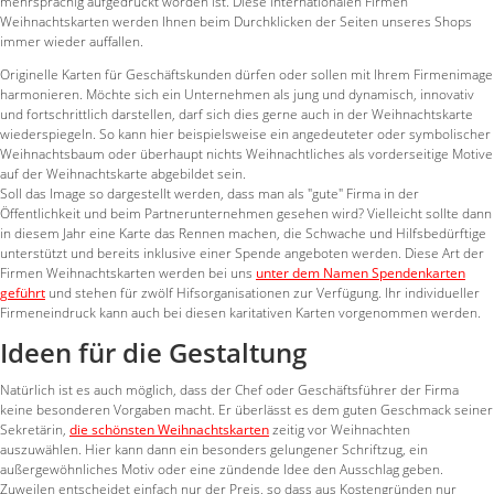
mehrsprachig aufgedruckt worden ist. Diese internationalen Firmen
Weihnachtskarten werden Ihnen beim Durchklicken der Seiten unseres Shops
immer wieder auffallen.
Originelle Karten für Geschäftskunden dürfen oder sollen mit Ihrem Firmenimage
harmonieren. Möchte sich ein Unternehmen als jung und dynamisch, innovativ
und fortschrittlich darstellen, darf sich dies gerne auch in der Weihnachtskarte
wiederspiegeln. So kann hier beispielsweise ein angedeuteter oder symbolischer
Weihnachtsbaum oder überhaupt nichts Weihnachtliches als vorderseitige Motive
auf der Weihnachtskarte abgebildet sein.
Soll das Image so dargestellt werden, dass man als "gute" Firma in der
Öffentlichkeit und beim Partnerunternehmen gesehen wird? Vielleicht sollte dann
in diesem Jahr eine Karte das Rennen machen, die Schwache und Hilfsbedürftige
unterstützt und bereits inklusive einer Spende angeboten werden. Diese Art der
Firmen Weihnachtskarten werden bei uns
unter dem Namen Spendenkarten
geführt
und stehen für zwölf Hifsorganisationen zur Verfügung. Ihr individueller
Firmeneindruck kann auch bei diesen karitativen Karten vorgenommen werden.
Ideen für die Gestaltung
Natürlich ist es auch möglich, dass der Chef oder Geschäftsführer der Firma
keine besonderen Vorgaben macht. Er überlässt es dem guten Geschmack seiner
Sekretärin,
die schönsten Weihnachtskarten
zeitig vor Weihnachten
auszuwählen. Hier kann dann ein besonders gelungener Schriftzug, ein
außergewöhnliches Motiv oder eine zündende Idee den Ausschlag geben.
Zuweilen entscheidet einfach nur der Preis, so dass aus Kostengründen nur