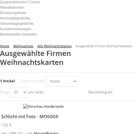
Zuspruchskarten Corona
Wandkalender
Einladungstexte
Hochzeitsgedichte
Geburtstagsgedichte
Kundenmeinungen
Musterkarten bestellen
Home
Weihnachten
Alle Weihnachtskarten
Ausgewählte Firmen Weihnachtskarten
Ausgewählte Firmen
Weihnachtskarten
1 Artikel
Sortieren nach
Zeige
pro Seite
Darstellung als:
Schlicht mit Foto - MO6004
1,62 €
Inkl. 19% USt.
,
zzgl.
Versandkosten