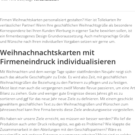
Firmen Weihnachtskarten personalisiert gestalten? Hier ist Tollekarten Ihr
verlässlicher Partner! Wenn Ihre geschäftlichen Weihnachtsgrüße als besondere
Korrespondenz bei Ihren Kunden Werbung in eigener Sache bewirken sollen, ist
ein firmenbezogenes Design Grundvoraussetzung. Auch mehrsprachige Grüße
und Wünsche nach Ihren individuellen Vorgaben setzen wir gerne um.
Weihnachnachtskarten mit
Firmeneindruck individualisieren
Mit Weihnachten und dem wenige Tage später stattfindenden Neujahr neigt sich
auch das aktuelle Geschäftsjahr zu Ende. Es wird also Zeit, mit geschäftlichen
Weihnachtsgrüßen die Beziehung zu den Partnern zu pflegen und zu festigen.
Meist lässt man auch die vergangenen zwölf Monate Revue passieren, um eine Art
Bilanz zu ziehen. Gute und weniger gute Ereignisse dieses Jahres gilt es zu
sortieren und ggf für das neue Jahr neue Ziele zu definieren. Mit einem geschickt
gewähltem geschäftlichen Text zu den Weihnachtsgrüßen und Wünschen zum
Jahreswechsel kann Ihre Firma bereits diese Ziele andeutungsweise vorgestellen.
Wo haben wir unsere Ziele erreicht, wo müssen wir besser werden? Wo lief die
Produktion auch unter Druck reibungslos, wo gab es Probleme? Wie klappte die
Zusammenarbeit in den Abteilungen mit den Geschäftspartnern? Wäre es
zweckmäßig, mit anderen Externen zusammenzuarbeiten? Meist sind es solche