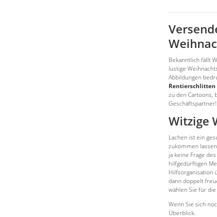
Versende
Weihnac
Bekanntlich fällt 
lustige Weihnacht
Abbildungen bedr
Rentierschlitten
zu den Cartoons, 
Geschäftspartner!
Witzige
Lachen ist ein ge
zukommen lassen? 
ja keine Frage de
hilfgedürftigen Me
Hilfsorganisation
dann doppelt freu
wählen Sie für di
Wenn Sie sich noc
Überblick.