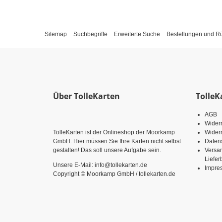
Sitemap
Suchbegriffe
Erweiterte Suche
Bestellungen und 
Über TolleKarten
TolleK
AGB
Wider
TolleKarten ist der Onlineshop der Moorkamp
Widerr
GmbH: Hier müssen Sie Ihre Karten nicht selbst
Daten
gestalten! Das soll unsere Aufgabe sein.
Versa
Liefe
Unsere E-Mail: info@tollekarten.de
Impre
Copyright © Moorkamp GmbH / tollekarten.de