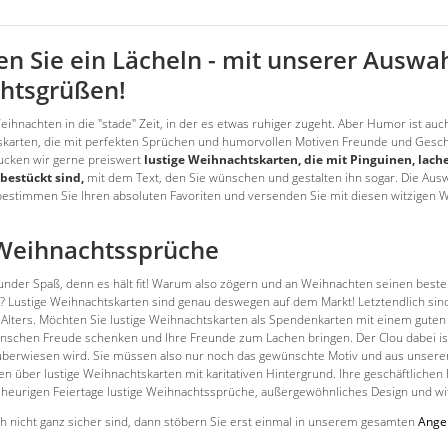
n Sie ein Lächeln - mit unserer Auswah
htsgrüßen!
Weihnachten in die "stade" Zeit, in der es etwas ruhiger zugeht. Aber Humor ist a
skarten, die mit perfekten Sprüchen und humorvollen Motiven Freunde und Geschä
ucken wir gerne preiswert
lustige Weihnachtskarten, die mit Pinguinen, la
 bestückt sind,
mit dem Text, den Sie wünschen und gestalten ihn sogar. Die Auswahl
bestimmen Sie Ihren absoluten Favoriten und versenden Sie mit diesen witzige
 Weihnachtssprüche
sunder Spaß, denn es hält fit! Warum also zögern und an Weihnachten seinen best
Lustige Weihnachtskarten sind genau deswegen auf dem Markt! Letztendlich sind 
s Alters. Möchten Sie lustige Weihnachtskarten als Spendenkarten mit einem gute
nschen Freude schenken und Ihre Freunde zum Lachen bringen. Der Clou dabei ist, 
 überwiesen wird. Sie müssen also nur noch das gewünschte Motiv und aus unser
en über lustige Weihnachtskarten mit karitativen Hintergrund. Ihre geschäftlichen
e heurigen Feiertage lustige Weihnachtssprüche, außergewöhnliches Design und w
h nicht ganz sicher sind, dann stöbern Sie erst einmal in unserem gesamten
Angeb