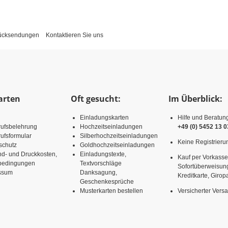
Rücksendungen
Kontaktieren Sie uns
arten
Oft gesucht:
Im Überblick:
Einladungskarten
Hilfe und Beratun
rufsbelehrung
Hochzeitseinladungen
+49 (0) 5452 13 0
ufsformular
Silberhochzeitseinladungen
Keine Registrierun
schutz
Goldhochzeitseinladungen
nd- und Druckkosten,
Einladungstexte,
Kauf per Vorkasse
rbedingungen
Textvorschläge
Sofortüberweisun
ssum
Danksagung,
Kreditkarte, Girop
Geschenkesprüche
Musterkarten bestellen
Versicherter Vers