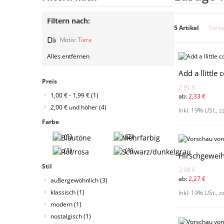
Filtern nach:
5 Artikel
Sorti
Diesen
Motiv:
Tiere
Artikel
Alles entfernen
entfernen
Add a llittle 
Preis
2,91 €
1,00 €
-
1,99 €
(1)
ab:
2,33 €
2,00 €
und höher
(4)
Inkl. 19% USt.
,
z
Farbe
(1)
(2)
(1)
(1)
Hirschgeweih
Stil
2,98 €
ab:
2,27 €
außergewöhnlich
(3)
klassisch
(1)
Inkl. 19% USt.
,
z
modern
(1)
nostalgisch
(1)