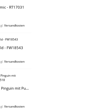
omic - RT17031
zgl.
Versandkosten
ald - FW18543
zgl.
Versandkosten
Süßer kleiner Pinguin mit Pudelmütze - 80518
zgl.
Versandkosten