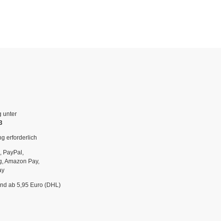
g unter
3
g erforderlich
, PayPal,
g, Amazon Pay,
ay
and ab 5,95 Euro (DHL)