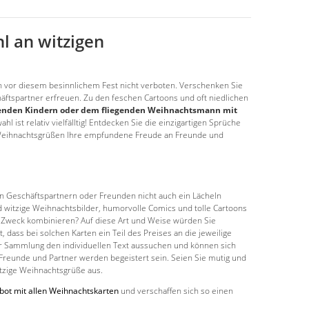
l an witzigen
uch vor diesem besinnlichem Fest nicht verboten. Verschenken Sie
ftspartner erfreuen. Zu den feschen Cartoons und oft niedlichen
chenden Kindern oder dem fliegenden Weihnachtsmann mit
 ist relativ vielfälltig! Entdecken Sie die einzigartigen Sprüche
n Weihnachtsgrüßen Ihre empfundene Freude an Freunde und
en Geschäftspartnern oder Freunden nicht auch ein Lächeln
witzige Weihnachtsbilder, humorvolle Comics und tolle Cartoons
n Zweck kombinieren? Auf diese Art und Weise würden Sie
dass bei solchen Karten ein Teil des Preises an die jeweilige
er Sammlung den individuellen Text aussuchen und können sich
 Freunde und Partner werden begeistert sein. Seien Sie mutig und
itzige Weihnachtsgrüße aus.
ot mit allen Weihnachtskarten
und verschaffen sich so einen