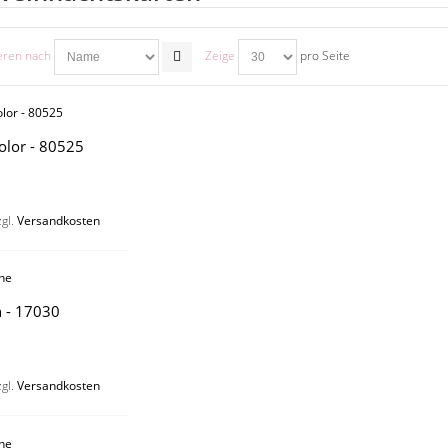
eren nach
Zeige
pro Seite
color - 80525
zgl.
Versandkosten
 - 17030
zgl.
Versandkosten