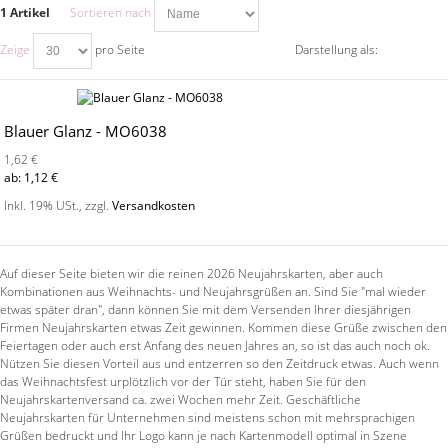
1 Artikel
Sortieren nach
Zeige
pro Seite
Darstellung als:
Blauer Glanz - MO6038
1,62 €
ab:
1,12 €
Inkl. 19% USt.
,
zzgl.
Versandkosten
Auf dieser Seite bieten wir die reinen 2026 Neujahrskarten, aber auch
Kombinationen aus Weihnachts- und Neujahrsgrüßen an. Sind Sie "mal wieder
etwas später dran", dann können Sie mit dem Versenden Ihrer diesjährigen
Firmen Neujahrskarten etwas Zeit gewinnen. Kommen diese Grüße zwischen den
Feiertagen oder auch erst Anfang des neuen Jahres an, so ist das auch noch ok.
Nützen Sie diesen Vorteil aus und entzerren so den Zeitdruck etwas. Auch wenn
das Weihnachtsfest urplötzlich vor der Tür steht, haben Sie für den
Neujahrskartenversand ca. zwei Wochen mehr Zeit. Geschäftliche
Neujahrskarten für Unternehmen sind meistens schon mit mehrsprachigen
Grüßen bedruckt und Ihr Logo kann je nach Kartenmodell optimal in Szene