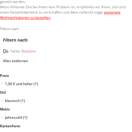
gesetzt werden.
Wenn fehlende Zeit bei Ihnen kein Problem ist, empfehlen wir Ihnen, sich erst
einen Gesamtüberblick zu verschaffen und dann vielleicht sogar
geeignete
Weihnachtskarten zu bestellen
.
Filtern nach
Filtern nach:
Diesen
Farbe:
Blautöne
Artikel
Alles entfernen
entfernen
Preis
1,00 €
und höher
(1)
Stil
klassisch
(1)
Motiv
Jahreszahl
(1)
Kartenform