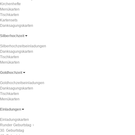
Kirchenhefte
Menükarten
Tischkarten
Kartensets
Danksagungskarten
Silberhochzeit
Silberhochzeitseinladungen
Danksagungskarten
Tischkarten
Menükarten
Goldhochzeit
Goldhochzeitseinladungen
Danksagungskarten
Tischkarten
Menükarten
Einladungen
Einladungskarten
Runder Geburtstag
30. Geburtstag