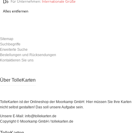
Artikel
Diesen
Für Unternehmen:
Internationale Grüße
entfernen
Artikel
Alles entfernen
entfernen
Sitemap
Suchbegriffe
Erweiterte Suche
Bestellungen und Rücksendungen
Kontaktieren Sie uns
Über TolleKarten
TolleKarten ist der Onlineshop der Moorkamp GmbH: Hier müssen Sie Ihre Karten
nicht selbst gestalten! Das soll unsere Aufgabe sein.
Unsere E-Mail: info@tollekarten.de
Copyright © Moorkamp GmbH / tollekarten.de
TolleKarten