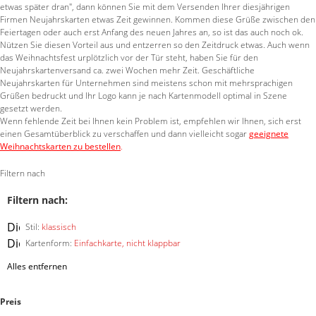
etwas später dran", dann können Sie mit dem Versenden Ihrer diesjährigen
Firmen Neujahrskarten etwas Zeit gewinnen. Kommen diese Grüße zwischen den
Feiertagen oder auch erst Anfang des neuen Jahres an, so ist das auch noch ok.
Nützen Sie diesen Vorteil aus und entzerren so den Zeitdruck etwas. Auch wenn
das Weihnachtsfest urplötzlich vor der Tür steht, haben Sie für den
Neujahrskartenversand ca. zwei Wochen mehr Zeit. Geschäftliche
Neujahrskarten für Unternehmen sind meistens schon mit mehrsprachigen
Grüßen bedruckt und Ihr Logo kann je nach Kartenmodell optimal in Szene
gesetzt werden.
Wenn fehlende Zeit bei Ihnen kein Problem ist, empfehlen wir Ihnen, sich erst
einen Gesamtüberblick zu verschaffen und dann vielleicht sogar
geeignete
Weihnachtskarten zu bestellen
.
Filtern nach
Filtern nach:
Diesen
Stil:
klassisch
Artikel
Diesen
Kartenform:
Einfachkarte, nicht klappbar
entfernen
Artikel
Alles entfernen
entfernen
Preis