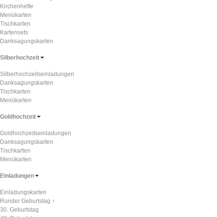
Kirchenhefte
Menükarten
Tischkarten
Kartensets
Danksagungskarten
Silberhochzeit
Silberhochzeitseinladungen
Danksagungskarten
Tischkarten
Menükarten
Goldhochzeit
Goldhochzeitseinladungen
Danksagungskarten
Tischkarten
Menükarten
Einladungen
Einladungskarten
Runder Geburtstag
30. Geburtstag