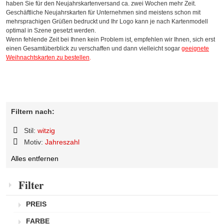
haben Sie für den Neujahrskartenversand ca. zwei Wochen mehr Zeit.
Geschäftliche Neujahrskarten für Unternehmen sind meistens schon mit
mehrsprachigen Grüßen bedruckt und Ihr Logo kann je nach Kartenmodell
optimal in Szene gesetzt werden.
Wenn fehlende Zeit bei Ihnen kein Problem ist, empfehlen wir Ihnen, sich erst
einen Gesamtüberblick zu verschaffen und dann vielleicht sogar
geeignete
Weihnachtskarten zu bestellen
.
Filtern nach:
Stil:
witzig
Diesen
Motiv:
Jahreszahl
Artikel
Diesen
entfernen
Alles entfernen
Artikel
entfernen
Filter
PREIS
FARBE