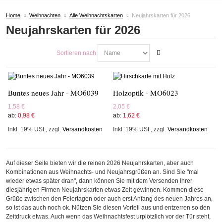
Home
Weihnachten
Alle Weihnachtskarten
Neujahrskarten für 2026
Neujahrskarten für 2026
Sortieren nach
Buntes neues Jahr - MO6039
Holzoptik - MO6023
1,58 €
2,05 €
ab:
0,98 €
ab:
1,62 €
Inkl. 19% USt.
,
zzgl.
Versandkosten
Inkl. 19% USt.
,
zzgl.
Versandkosten
Auf dieser Seite bieten wir die reinen 2026 Neujahrskarten, aber auch
Kombinationen aus Weihnachts- und Neujahrsgrüßen an. Sind Sie "mal
wieder etwas später dran", dann können Sie mit dem Versenden Ihrer
diesjährigen Firmen Neujahrskarten etwas Zeit gewinnen. Kommen diese
Grüße zwischen den Feiertagen oder auch erst Anfang des neuen Jahres an,
so ist das auch noch ok. Nützen Sie diesen Vorteil aus und entzerren so den
Zeitdruck etwas. Auch wenn das Weihnachtsfest urplötzlich vor der Tür steht,