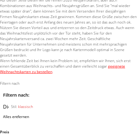
Auf dieser Seite bieten wir die reinen 2026 Neujahrskarten, aber auch
Kombinationen aus Weihnachts- und Neujahrsgrüßen an. Sind Sie "mal wieder
etwas später dran", dann können Sie mit dem Versenden Ihrer diesjährigen
Firmen Neujahrskarten etwas Zeit gewinnen. Kommen diese Grüße zwischen den
Feiertagen oder auch erst Anfang des neuen Jahres an, so ist das auch noch ok.
Nützen Sie diesen Vorteil aus und entzerren so den Zeitdruck etwas. Auch wenn
das Weihnachtsfest urplötzlich vor der Tür steht, haben Sie für den
Neujahrskartenversand ca. zwei Wochen mehr Zeit. Geschäftliche
Neujahrskarten für Unternehmen sind meistens schon mit mehrsprachigen
Grüßen bedruckt und Ihr Logo kann je nach Kartenmodell optimal in Szene
gesetzt werden.
Wenn fehlende Zeit bei Ihnen kein Problem ist, empfehlen wir Ihnen, sich erst
einen Gesamtüberblick zu verschaffen und dann vielleicht sogar
geeignete
Weihnachtskarten zu bestellen
.
Filtern nach
Filtern nach:
Diesen
Stil:
klassisch
Artikel
Alles entfernen
entfernen
Preis