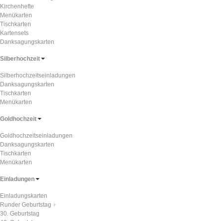
Kirchenhefte
Menükarten
Tischkarten
Kartensets
Danksagungskarten
Silberhochzeit
Silberhochzeitseinladungen
Danksagungskarten
Tischkarten
Menükarten
Goldhochzeit
Goldhochzeitseinladungen
Danksagungskarten
Tischkarten
Menükarten
Einladungen
Einladungskarten
Runder Geburtstag
30. Geburtstag