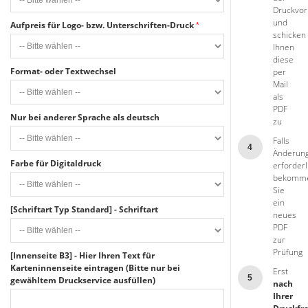
Druckvor
und
Aufpreis für Logo- bzw. Unterschriften-Druck
schicken
Ihnen
diese
Format- oder Textwechsel
per
Mail
als
PDF
Nur bei anderer Sprache als deutsch
zu
Falls
4
Änderun
Farbe für Digitaldruck
erforderl
bekomm
Sie
ein
[Schriftart Typ Standard] - Schriftart
neues
PDF
zur
Prüfung
[Innenseite B3] - Hier Ihren Text für
Karteninnenseite eintragen (Bitte nur bei
Erst
5
gewähltem Druckservice ausfüllen)
nach
Ihrer