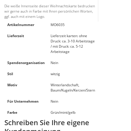
Die weiße Innenseite dieser Weihnachtskarte bedrucken
wir gerne auch in Farbe mit Ihren persönlichen Worten,
ggf. auch mit einem Logo.
Artikelnummer
MO6035
Lieferzeit
Lieferzeit karten: ohne
Druck: ca. 3-10 Arbeitstage
/ mit Druck: ca. 5-12
Arbeitstage
Spendenorganisation
Nein
Stil
witzig
Motiv
Winterlandschaft,
Baum/Kugeln/Kerzen/Stern
Für Unternehmen
Nein
Farbe
Grün/mint/gelb
Schreiben Sie Ihre eigene