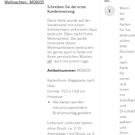
ab:
Schreiben Sie die erste
Wenn
1
Kundenmeinung
wir
die
Diese Karte wurde auf der
Karten
Vorderseite mit einem
Schneemann und einem Haus
für Sie
bedruckt. Oben steht Frohe
bedruck
Weihnachten. Die weiße
sollen,
Innenseite dieser
bitte
Weihnachtskarte bedrucken
Druckser
wir gerne auch in Farbe mit
Ihren persönlichen Worten,
je
ggf. auch mit einem Logo.
nach
Karte
Artikelnummer:
MO6035
für
vorne
Kartenform:
Klappkarte nach
und
links
innen
Format:
10,5 x 14,8 cm
mit
Hinweise:
Schriftart
Alle Karten werden
und
inklusive passendem
Druckfar
Briefumschlag geliefert
usw.
wählen
Lieferzeit: Lieferzeit karten:
und
ohne Druck: ca. 3-10
Ihren
Arbeitstage / mit Druck: ca. 5-