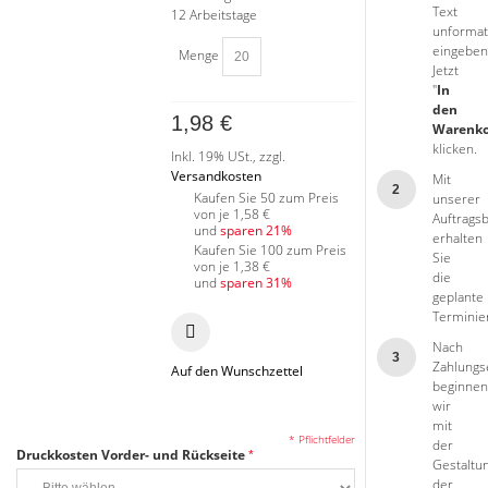
Text
12 Arbeitstage
unformat
eingeben
Menge
Jetzt
"
In
den
1,98 €
Warenk
klicken.
Inkl. 19% USt.
,
zzgl.
Versandkosten
Mit
2
Kaufen Sie 50 zum Preis
unserer
von je
1,58 €
Auftrags
und
sparen
21
%
erhalten
Kaufen Sie 100 zum Preis
Sie
von je
1,38 €
die
und
sparen
31
%
geplante
Terminie
Nach
3
Zahlungs
Auf den Wunschzettel
beginnen
wir
mit
* Pflichtfelder
der
Druckkosten Vorder- und Rückseite
Gestaltu
der