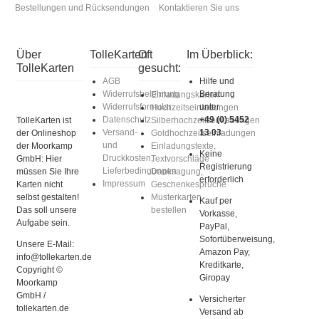
Bestellungen und Rücksendungen
Kontaktieren Sie uns
Über
TolleKarten
Oft
Im Überblick:
TolleKarten
gesucht:
AGB
Hilfe und
Widerrufsbelehrung
Beratung
Einladungskarten
Widerrufsformular
unter
Hochzeitseinladungen
Datenschutz
+49 (0) 5452
TolleKarten ist
Silberhochzeitseinladungen
Versand-
13 03
der Onlineshop
Goldhochzeitseinladungen
und
der Moorkamp
Einladungstexte,
Keine
Druckkosten,
GmbH: Hier
Textvorschläge
Registrierung
Lieferbedingungen
müssen Sie Ihre
Danksagung,
erforderlich
Impressum
Karten nicht
Geschenkesprüche
selbst gestalten!
Musterkarten
Kauf per
Das soll unsere
bestellen
Vorkasse,
Aufgabe sein.
PayPal,
Sofortüberweisung,
Unsere E-Mail:
Amazon Pay,
info@tollekarten.de
Kreditkarte,
Copyright ©
Giropay
Moorkamp
GmbH /
Versicherter
tollekarten.de
Versand ab