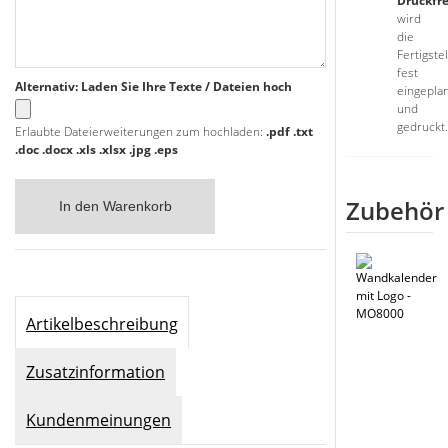
Druckfr
wird
die
Fertigste
fest
Alternativ: Laden Sie Ihre Texte / Dateien hoch
eingepla
und
gedruckt.
Erlaubte Dateierweiterungen zum hochladen:
.pdf .txt
.doc .docx .xls .xlsx .jpg .eps
Zubehör
In den Warenkorb
Artikelbeschreibung
Zusatzinformation
Kundenmeinungen