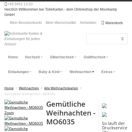
+49 5452 13 03
Herzlich Willkommen bei TolleKarten - dem Onlineshop der Moorkamp
GmbH
Mein Benutzerkonto
Mein Wunschzettel
Anmelden
Warenkorb
Home
Hochzeit
Silberhochzeit
Goldhochzeit
Einladungen
Baby & Kind
Weihnachten
Extras
Home
Weihnachten
Alle Weihnachtskarten
Gemütliche Weihnachten - MO6035
Gemütliche
Weihnachten -
Zoom
MO6035
So läuft der
Druckservice