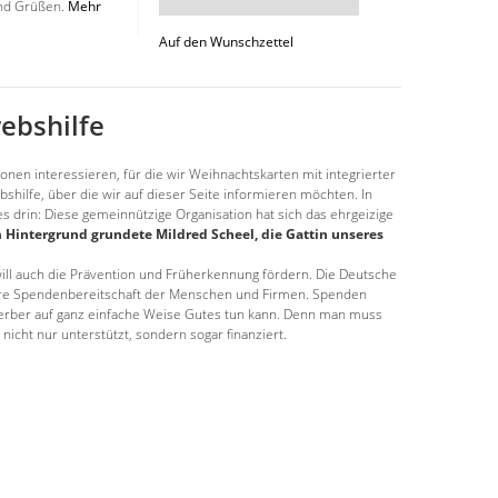
 und Grüßen.
Mehr
Auf den Wunschzettel
ebshilfe
tionen interessieren, für die wir Weihnachtskarten mit integrierter
shilfe, über die wir auf dieser Seite informieren möchten. In
es drin: Diese gemeinnützige Organisation hat sich das ehrgeizige
 Hintergrund grundete Mildred Scheel, die Gattin unseres
ill auch die Prävention und Früherkennung fördern. Die Deutsche
ndere Spendenbereitschaft der Menschen und Firmen. Spenden
werber auf ganz einfache Weise Gutes tun kann. Denn man muss
nicht nur unterstützt, sondern sogar finanziert.