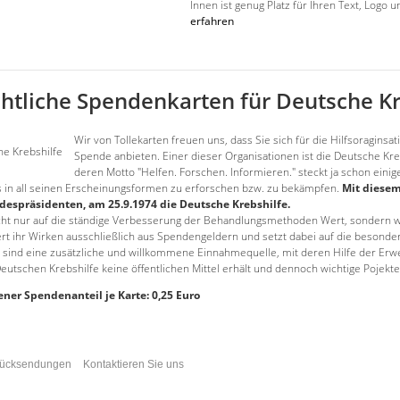
Innen ist genug Platz für Ihren Text, Logo
erfahren
tliche Spendenkarten für Deutsche Kr
Wir von Tollekarten freuen uns, dass Sie sich für die Hilfsoraginsa
Spende anbieten. Einer dieser Organisationen ist die Deutsche Kreb
deren Motto "Helfen. Forschen. Informieren." steckt ja schon einig
bs in all seinen Erscheinungsformen zu erforschen bzw. zu bekämpfen.
Mit diesem
espräsidenten, am 25.9.1974 die Deutsche Krebshilfe.
cht nur auf die ständige Verbesserung der Behandlungsmethoden Wert, sondern w
iert ihr Wirken ausschließlich aus Spendengeldern und setzt dabei auf die beso
 sind eine zusätzliche und willkommene Einnahmequelle, mit deren Hilfe der Er
eutschen Krebshilfe keine öffentlichen Mittel erhält und dennoch wichtige Pojekte 
ener Spendenanteil je Karte: 0,25 Euro
Rücksendungen
Kontaktieren Sie uns