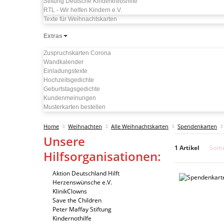
Stiftung Deutsche Kinderkrebshilfe
RTL - Wir helfen Kindern e.V.
Texte für Weihnachtskarten
Extras
Zuspruchskarten Corona
Wandkalender
Einladungstexte
Hochzeitsgedichte
Geburtstagsgedichte
Kundenmeinungen
Musterkarten bestellen
Home
Weihnachten
Alle Weihnachtskarten
Spendenkarten
Unsere
1 Artikel
Sort
Hilfsorganisationen:
Aktion Deutschland Hilft
Herzenswünsche e.V.
KlinikClowns
Save the Children
Peter Maffay Stiftung
Kindernothilfe