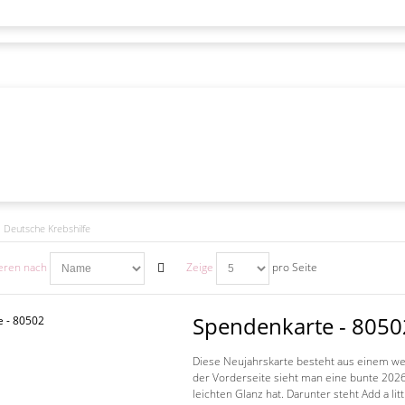
Deutsche Krebshilfe
ieren nach
Zeige
pro Seite
Spendenkarte - 8050
Diese Neujahrskarte besteht aus einem we
der Vorderseite sieht man eine bunte 2026
leichten Glanz hat. Darunter steht Add a litt