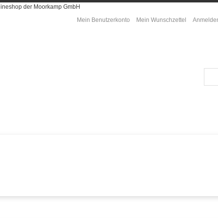
Onlineshop der Moorkamp GmbH
Mein Benutzerkonto
Mein Wunschzettel
Anmelde