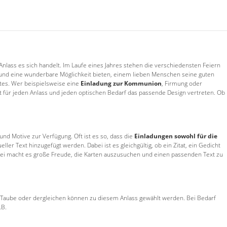
ass es sich handelt. Im Laufe eines Jahres stehen die verschiedensten Feiern
 und eine wunderbare Möglichkeit bieten, einem lieben Menschen seine guten
xtes. Wer beispielsweise eine
Einladung zur Kommunion
, Firmung oder
st für jeden Anlass und jeden optischen Bedarf das passende Design vertreten. Ob
und Motive zur Verfügung. Oft ist es so, dass die
Einladungen sowohl für die
er Text hinzugefügt werden. Dabei ist es gleichgültig, ob ein Zitat, ein Gedicht
. Dabei macht es große Freude, die Karten auszusuchen und einen passenden Text zu
ch, Taube oder dergleichen können zu diesem Anlass gewählt werden. Bei Bedarf
.B.