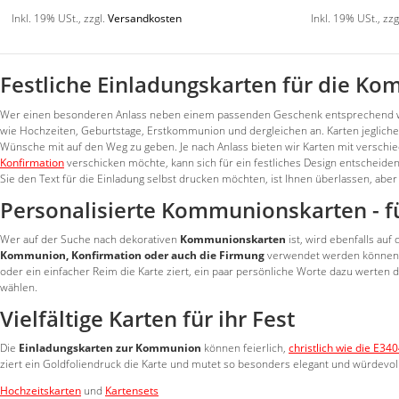
Inkl. 19% USt.
,
zzgl.
Versandkosten
Inkl. 19% USt.
,
zzg
Festliche Einladungskarten für die 
Wer einen besonderen Anlass neben einem passenden Geschenk entsprechend würdig
wie Hochzeiten, Geburtstage, Erstkommunion und dergleichen an. Karten jeglich
Wünsche mit auf den Weg zu geben. Je nach Anlass bieten wir Karten mit verschie
Konfirmation
verschicken möchte, kann sich für ein festliches Design entscheiden
Sie den Text für die Einladung selbst drucken möchten, ist Ihnen überlassen, aber 
Personalisierte Kommunionskarten - f
Wer auf der Suche nach dekorativen
Kommunionskarten
ist, wird ebenfalls auf
Kommunion, Konfirmation oder auch die Firmung
verwendet werden können. Da
oder ein einfacher Reim die Karte ziert, ein paar persönliche Worte dazu werten d
wählen.
Vielfältige Karten für ihr Fest
Die
Einladungskarten zur Kommunion
können feierlich,
christlich wie die E34
ziert ein Goldfoliendruck die Karte und mutet so besonders elegant und würdevol
Hochzeitskarten
und
Kartensets