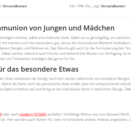
l.
Versandkosten
Inkl. 19% USt.
,
zzgl.
Versandkosten
Kommunion von Jungen und Mädchen
en möchte, wählt eine hübsche Karte. Dabei ist es gleichgültig, um welchen Anl
er Art machen sich hier besonders gut, da sie den besonderen Moment festhalten
denen Designs und Motiven an. Das Gleiche gilt auch für die Formulierung des Te
. Dabei stehen natürlich auch frische und farbenfrohe Muster zur Verfügung. So i
wir von Tollekarten erledigen das gerne für Sie.
ür das besondere Etwas
 der Seite tollekarten.de fündig. Auch hier stehen zahlreiche verschiedene Designs 
mit die Karte noch die persönliche Note erhält, kann ein entsprechend individuell
ie Optik erheblich auf und fertig ist die individuelle Karte in festlichem Design
04
oder auch
modern (H1664)
ausfallen. Vielfälltige Motive wie zum Beispiel Kel
l an. Hier werden auch Karten für viele verschiedene andere Anlässe angeboten, z