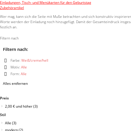
Einladungen, Tisch- und Menükarten für den Geburtstag
Zubehörartikel
Wer mag, kann sich die Seite mit Muße betrachten und sich konstruktiv inspirieren
Worte werden der Einladung noch hinzugefügt. Damit der Gesamteindruck insgesamt
festlich an.
Filtern nach
Filtern nach:
Farbe:
Weiß/creme/hell
Diesen
Motiv:
Alle
Artikel
Diesen
Form:
Alle
entfernen
Artikel
Diesen
entfernen
Alles entfernen
Artikel
entfernen
Preis
2,00 €
und höher
(3)
Stil
Alle
(3)
modern
(2)