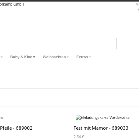
Moorkamp GmbH
M
Baby & Kind
Weihnachten
Extras
e
feile - 689002
Fest mit Mamor - 689033
2,54 €