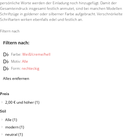
persönliche Worte werden der Einladung noch hinzugefügt. Damit der
Gesamteindruck insgesamt festlich anmutet, sind bei manchen Modellen
Schriftzüge in goldener oder silberner Farbe aufgebracht. Verschnörkelte
Schriftarten wirken ebenfalls edel und festlich an.
Filtern nach
Filtern nach:
Diesen
Farbe:
Weiß/creme/hell
Artikel
Diesen
Motiv:
Alle
entfernen
Artikel
Diesen
Form:
rechteckig
entfernen
Artikel
Alles entfernen
entfernen
Preis
2,00 €
und höher
(1)
Stil
Alle
(1)
modern
(1)
neutral
(1)