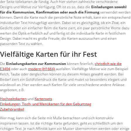
der Seite tollekarten.de fündig. Auch hier stehen zahlreiche verschiedene
Designs und Motive zur Verfügung. Oft ist es so, dass die
Einladungen sowohl
für die Kommunion, Konfirmation oder auch die Firmung
verwendet werden
können. Damit die Karte noch die persönliche Note erhält, kann ein entsprechend
individueller Text hinzugefügt werden. Dabei ist es gleichgültig, ob ein Zitat, ein
Gedicht oder ein einfacher Reim die Karte ziert, ein paar persönliche Worte dazu
werten die Optik erheblich auf und fertig ist die individuelle Karte in festlichem
Design. Dabei macht es große Freude, die Karten auszusuchen und einen
passenden Text zu wählen.
Vielfältige Karten für ihr Fest
Die
Einladungskarten zur Kommunion
können feierlich,
christlich wie die
E3404
oder auch
modern (H1664)
ausfallen. Vielfälltige Motive wie zum Beispiel
Kelch, Taube oder dergleichen können zu diesem Anlass gewählt werden. Bei
Bedarf ziert ein Goldfoliendruck die Karte und mutet so besonders elegant und
würdevoll an. Hier werden auch Karten für viele verschiedene andere Anlässe
angeboten, z.B.
Hochzeitskarten
und
Kartensets
Einladungen, Tisch- und Menükarten für den Geburtstag
Zubehörartikel
Wer mag, kann sich die Seite mit Muße betrachten und sich konstruktiv
inspirieren lassen. Ist die richtige Karte gefunden, geht es schließlich um den
richtigen Text. Je nach Affinität kann ein Muster übernommen werden oder einige