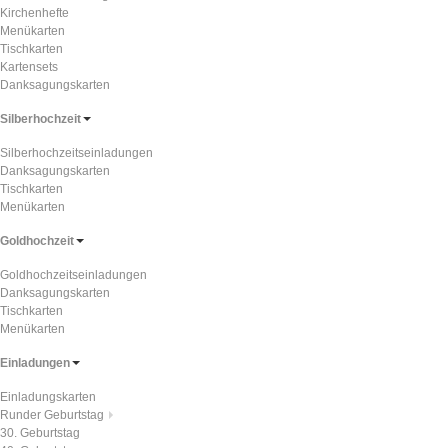
Kirchenhefte
Menükarten
Tischkarten
Kartensets
Danksagungskarten
Silberhochzeit
Silberhochzeitseinladungen
Danksagungskarten
Tischkarten
Menükarten
Goldhochzeit
Goldhochzeitseinladungen
Danksagungskarten
Tischkarten
Menükarten
Einladungen
Einladungskarten
Runder Geburtstag
30. Geburtstag