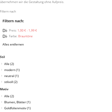
übernehmen wir die Gestaltung ohne Aufpreis.
Filtern nach
Filtern nach:
Diesen
Preis:
1,00 € - 1,99 €
Artikel
Diesen
Farbe:
Brauntöne
entfernen
Artikel
Alles entfernen
entfernen
Stil
Alle
(2)
modern
(1)
neutral
(1)
stilvoll
(2)
Motiv
Alle
(2)
Blumen, Blätter
(1)
Goldfolienmotiv
(1)