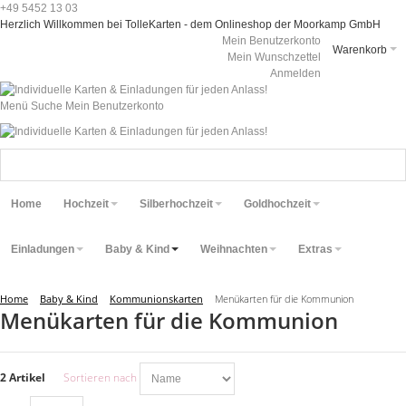
+49 5452 13 03
Herzlich Willkommen bei TolleKarten - dem Onlineshop der Moorkamp GmbH
Mein Benutzerkonto
Warenkorb
Mein Wunschzettel
Anmelden
Menü
Suche
Mein Benutzerkonto
Home
Hochzeit
Silberhochzeit
Goldhochzeit
Einladungen
Baby & Kind
Weihnachten
Extras
Home
Baby & Kind
Kommunionskarten
Menükarten für die Kommunion
Menükarten für die Kommunion
2 Artikel
Sortieren nach