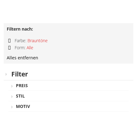
Filtern nach:
Farbe:
Brauntöne
Diesen
Form:
Alle
Artikel
Diesen
entfernen
Alles entfernen
Artikel
entfernen
Filter
PREIS
STIL
MOTIV