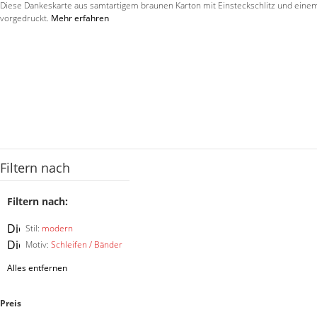
Diese Dankeskarte aus samtartigem braunen Karton mit Einsteckschlitz und einem L
vorgedruckt.
Mehr erfahren
Filtern nach
Filtern nach:
Diesen
Stil:
modern
Artikel
Diesen
Motiv:
Schleifen / Bänder
entfernen
Artikel
Alles entfernen
entfernen
Preis