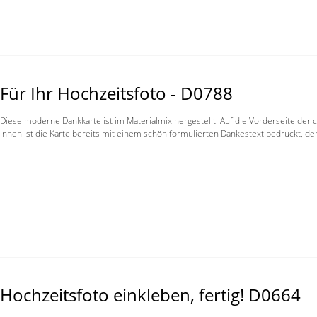
Für Ihr Hochzeitsfoto - D0788
Diese moderne Dankkarte ist im Materialmix hergestellt. Auf die Vorderseite der
Innen ist die Karte bereits mit einem schön formulierten Dankestext bedruckt, d
Hochzeitsfoto einkleben, fertig! D0664