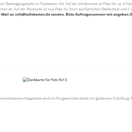
ser Danksagungskarte im Postkarten-Stil. Auf der Vorderseite ist Platz für ca. 3 F
hen an. Auf der Rückseite ist nun Platz für ihren ausführlichen Dankestext und 1 
per Mail an info@tollekarten.de senden. Bitte Auftragsnummer mit angeben
 cremefarbenen Klappkarte wird ein Pergamentdeckblatt mit goldenem Schriftzug "