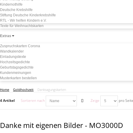
Kindernothilfe
Deutsche Krebshilfe
Stiftung Deutsche Kinderkrebshilfe
RTL - Wir helfen Kindern e.V.
Texte für Weihnachtskarten
Extras
Zuspruchskarten Corona
Wandkalender
Einladungstexte
Hochzeitsgedichte
Geburtstagsgedichte
Kundenmeinungen
Musterkarten bestellen
Home
Goldhochzeit
Danksagungskarten
4 Artikel
Sortieren nach
Zeige
pro Seit
Danke mit eigenen Bilder - MO3000D