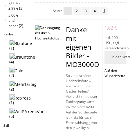
2,00 €
-
2,99 €
(3)
Seite:
1
2
3
4
3,00 €
und
höher
(2)
Danke
1,62 €
Farbe
mit
Inkl. 19%
USt.
,
zzgl.
eigenen
(1)
Versandkosten
Bilder -
In den War
(4)
MO3000D
Auf den
(2)
So viele schöne
Wunschzettel
Hochzeitsfoto –
aber wie mit den
(2)
Gästen teilen?
Vielleicht mit dieser
Danksagungskarte
(1)
im Postkarten-Stil.
Auf der Vorderseite
(5)
ist Platz für ca. 3
Fotos (abhängig von
Stil
den jeweiligen