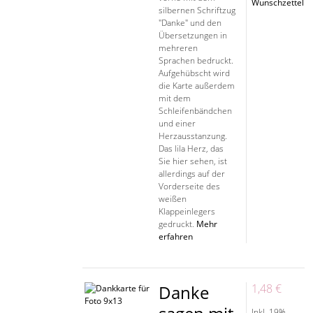
Wunschzettel
silbernen Schriftzug
"Danke" und den
Übersetzungen in
mehreren
Sprachen bedruckt.
Aufgehübscht wird
die Karte außerdem
mit dem
Schleifenbändchen
und einer
Herzausstanzung.
Das lila Herz, das
Sie hier sehen, ist
allerdings auf der
Vorderseite des
weißen
Klappeinlegers
gedruckt.
Mehr
erfahren
Danke
1,48 €
Inkl. 19%