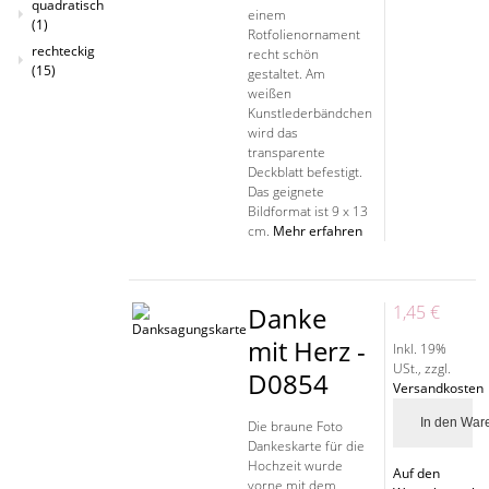
quadratisch
einem
(1)
Rotfolienornament
rechteckig
recht schön
(15)
gestaltet. Am
weißen
Kunstlederbändchen
wird das
transparente
Deckblatt befestigt.
Das geignete
Bildformat ist 9 x 13
cm.
Mehr erfahren
Danke
1,45 €
mit Herz -
Inkl. 19%
USt.
,
zzgl.
D0854
Versandkosten
In den War
Die braune Foto
Dankeskarte für die
Hochzeit wurde
Auf den
vorne mit dem