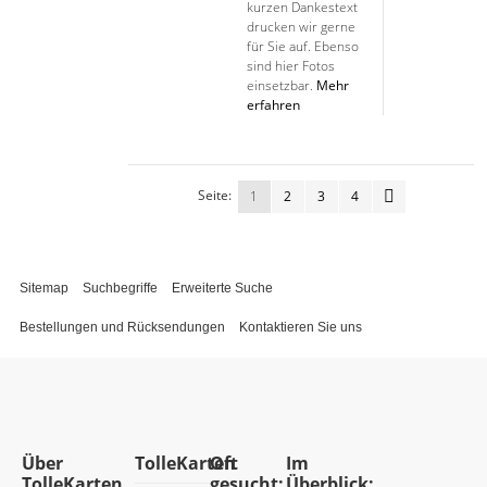
kurzen Dankestext
drucken wir gerne
für Sie auf. Ebenso
sind hier Fotos
einsetzbar.
Mehr
erfahren
Seite:
1
2
3
4
Sitemap
Suchbegriffe
Erweiterte Suche
Bestellungen und Rücksendungen
Kontaktieren Sie uns
Über
TolleKarten
Oft
Im
TolleKarten
gesucht:
Überblick: