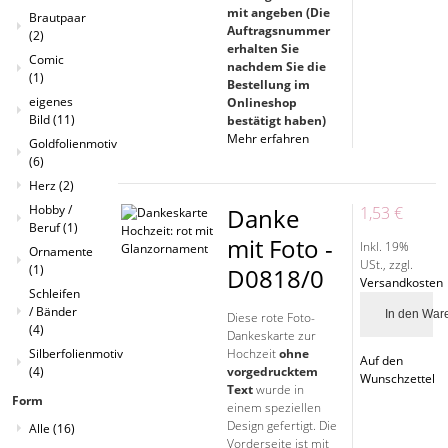
mit angeben (Die
Brautpaar
Auftragsnummer
(2)
erhalten Sie
Comic
nachdem Sie die
(1)
Bestellung im
eigenes
Onlineshop
Bild
(11)
bestätigt haben)
Mehr erfahren
Goldfolienmotiv
(6)
Herz
(2)
Hobby /
Danke
1,53 €
Beruf
(1)
mit Foto -
Inkl. 19%
Ornamente
USt.
,
zzgl.
(1)
D0818/0
Versandkosten
Schleifen
/ Bänder
In den War
Diese rote Foto-
(4)
Dankeskarte zur
Hochzeit
ohne
Silberfolienmotiv
Auf den
vorgedrucktem
(4)
Wunschzettel
Text
wurde in
Form
einem speziellen
Design gefertigt. Die
Alle
(16)
Vorderseite ist mit