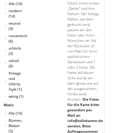
Fotos), einen erstes
Alle
(14)
„Danke“ und ihre
modern
Namen. Der farbige
(14)
Balken, auf dem
neutral
gedruckt wird,
(9)
passen wir den
Fotos oder ihren
romantisch
Wünschen an. Auf
(6)
der Rückseite ist
schlicht
nun Platz für ihren
(3)
ausführlichen
stilvoll
Dankestext und 1
(8)
oder 2 Fotos. Die
Farbe auf dieser
Vintage
Seite würde wir
und
dann genau wie auf
Liberty-
der ausgesuchten
Style
(1)
Vorderseite
witzig
(1)
drucken.
Die Fotos
für die Karte bitte
Motiv
gesondert per
Alle
(14)
Mail an
Blumen,
info@tollekarten.de
Blätter
senden. Bitte
(5)
Auftragsnummer