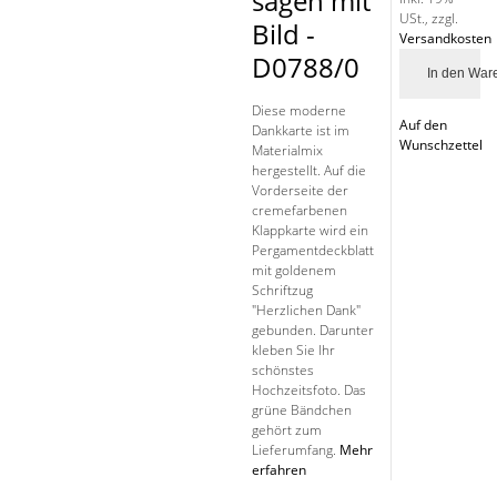
sagen mit
USt.
,
zzgl.
Bild -
Versandkosten
D0788/0
In den War
Diese moderne
Auf den
Dankkarte ist im
Wunschzettel
Materialmix
hergestellt. Auf die
Vorderseite der
cremefarbenen
Klappkarte wird ein
Pergamentdeckblatt
mit goldenem
Schriftzug
"Herzlichen Dank"
gebunden. Darunter
kleben Sie Ihr
schönstes
Hochzeitsfoto. Das
grüne Bändchen
gehört zum
Lieferumfang.
Mehr
erfahren