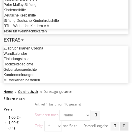
Peter Maffay Stiftung
Kindernothilfe
Deutsche Krebshilfe
Stiftung Deutsche Kinderkrebshilfe
RTL - Wir helfen Kindern e.V.
Texte für Weihnachtskarten
EXTRAS
Zuspruchskarten Corona
Wandkalender
Einladungstexte
Hochzeitsgedichte
Geburtstagsgedichte
Kundenmeinungen
Musterkarten bestellen
Home
Goldhochzeit
Danksagungskarten
Filtern nach
Artikel 1 bis 5 von 16 gesamt
Preis
Sortieren nach
1,00 €
-
1,99 €
Zeige
pro Seite
Darstellung als:
(11)