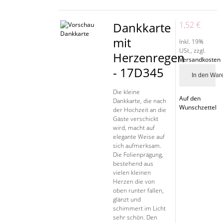
Dankkarte
1,52 €
mit
Inkl. 19%
USt.
,
zzgl.
Herzenregen
Versandkosten
- 17D345
In den War
Die kleine
Auf den
Dankkarte, die nach
Wunschzettel
der Hochzeit an die
Gäste verschickt
wird, macht auf
elegante Weise auf
sich aufmerksam.
Die Folienprägung,
bestehend aus
vielen kleinen
Herzen die von
oben runter fallen,
glänzt und
schimmert im Licht
sehr schön. Den