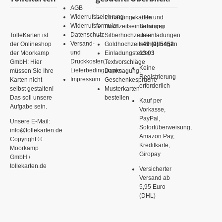
AGB
Widerrufsbelehrung
Einladungskarten
Hilfe und
Widerrufsformular
Hochzeitseinladungen
Beratung
Datenschutz
TolleKarten ist
Silberhochzeitseinladungen
unter
Versand-
der Onlineshop
Goldhochzeitseinladungen
+49 (0) 5452
und
der Moorkamp
Einladungstexte,
13 03
Druckkosten,
GmbH: Hier
Textvorschläge
Keine
Lieferbedingungen
müssen Sie Ihre
Danksagung,
Registrierung
Impressum
Karten nicht
Geschenkesprüche
erforderlich
selbst gestalten!
Musterkarten
Das soll unsere
bestellen
Kauf per
Aufgabe sein.
Vorkasse,
PayPal,
Unsere E-Mail:
Sofortüberweisung,
info@tollekarten.de
Amazon Pay,
Copyright ©
Kreditkarte,
Moorkamp
Giropay
GmbH /
tollekarten.de
Versicherter
Versand ab
5,95 Euro
(DHL)