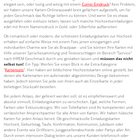
elegant sein, oder lustig und witzig mit einem
Comic-Eindruck
? Kein Problem,
wir haben unsere Karten-Onlineauswahl breit gefächert aufgestellt, um für
jeden Geschmack das Richtige liefern zu können. Und wenn Sie es etwas
ausgefallen oder exklusiv lieben, lassen sich manche Hochzeitseinladungen
edel mit Ihrem Namensdruck in Gold- oder Silberfolie aufbereiten.
Ob romantisch oder modern, die schönsten Einladungskarten zur Hochzeit
erhalten auf einfache Weise mit einem Foto jenen einzigartigen und
individuellen Charme wie Sie als Brautpaar - und Sie können Ihre Karten mit
Hilfe unserer Sprüchesammlung und Textvorschlägen im Bereich "Service"
nach IHREM Geschmack durch uns gestalten lassen und
müssen das nicht
selbst tun!
. Ein Tipp: Werfen Sie einen Blick in die Extra-Kategorie
"
Kartensets
". Hier haben wir bildschöne Hochzeitskarten online gestellt, bei
denen alle Kartenarten ein aufeinander abgestimmtes Design bekommen
haben. Jedoch können Sie jede von ihnen auch als Einzelkarte in jeder
beliebigen Stückzahl bestellen.
Bei jedem Anlass, der gefeiert werden soll, ist es empfehlenswert und
absolut sinnvoll, Einladungskarten zu verschicken. Egal, welche Formen,
Farben oder Exklusivdesigns: Wir von TolleKarten sind Ihr kompetenter und
verlässlicher Ansprechpartner für alle Arten von Karten. Wir halten hübsche
Karten für jeden Anlass bereit: Ob geschmackvolle Einladungskarten
Hochzeit, Geburtstag, Taufe, Konfirmation, Kommunion, Jubiläum oder
andere Events wie Grillfeiern, Junggesellenabschiede oder Partys aller Art.
Durch einen intensiven Dialog teilen uns unsere Kunden telefonisch oder