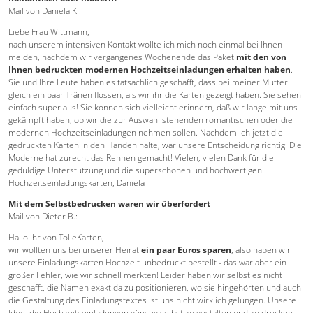
Mail von Daniela K.:
Liebe Frau Wittmann,
nach unserem intensiven Kontakt wollte ich mich noch einmal bei Ihnen
melden, nachdem wir vergangenes Wochenende das Paket
mit den von
Ihnen bedruckten modernen Hochzeitseinladungen erhalten haben
.
Sie und Ihre Leute haben es tatsächlich geschafft, dass bei meiner Mutter
gleich ein paar Tränen flossen, als wir ihr die Karten gezeigt haben. Sie sehen
einfach super aus! Sie können sich vielleicht erinnern, daß wir lange mit uns
gekämpft haben, ob wir die zur Auswahl stehenden romantischen oder die
modernen Hochzeitseinladungen nehmen sollen. Nachdem ich jetzt die
gedruckten Karten in den Händen halte, war unsere Entscheidung richtig: Die
Moderne hat zurecht das Rennen gemacht! Vielen, vielen Dank für die
geduldige Unterstützung und die superschönen und hochwertigen
Hochzeitseinladungskarten, Daniela
Mit dem Selbstbedrucken waren wir überfordert
Mail von Dieter B.:
Hallo Ihr von TolleKarten,
wir wollten uns bei unserer Heirat
ein paar Euros sparen
, also haben wir
unsere Einladungskarten Hochzeit unbedruckt bestellt - das war aber ein
großer Fehler, wie wir schnell merkten! Leider haben wir selbst es nicht
geschafft, die Namen exakt da zu positionieren, wo sie hingehörten und auch
die Gestaltung des Einladungstextes ist uns nicht wirklich gelungen. Unsere
Idee, die Hochzeitseinladungen günstig selbst zu gestalten und zu drucken,