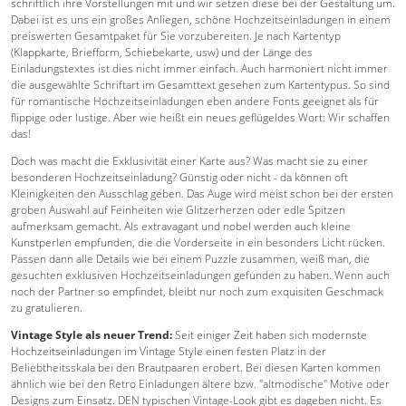
schriftlich ihre Vorstellungen mit und wir setzen diese bei der Gestaltung um.
Dabei ist es uns ein großes Anliegen, schöne Hochzeitseinladungen in einem
preiswerten Gesamtpaket für Sie vorzubereiten. Je nach Kartentyp
(Klappkarte, Briefform, Schiebekarte, usw) und der Länge des
Einladungstextes ist dies nicht immer einfach. Auch harmoniert nicht immer
die ausgewählte Schriftart im Gesamttext gesehen zum Kartentypus. So sind
für romantische Hochzeitseinladungen eben andere Fonts geeignet als für
flippige oder lustige. Aber wie heißt ein neues geflügeldes Wort: Wir schaffen
das!
Doch was macht die Exklusivität einer Karte aus? Was macht sie zu einer
besonderen Hochzeitseinladung? Günstig oder nicht - da können oft
Kleinigkeiten den Ausschlag geben. Das Auge wird meist schon bei der ersten
groben Auswahl auf Feinheiten wie Glitzerherzen oder edle Spitzen
aufmerksam gemacht. Als extravagant und nobel werden auch kleine
Kunstperlen empfunden, die die Vorderseite in ein besonders Licht rücken.
Passen dann alle Details wie bei einem Puzzle zusammen, weiß man, die
gesuchten exklusiven Hochzeitseinladungen gefunden zu haben. Wenn auch
noch der Partner so empfindet, bleibt nur noch zum exquisiten Geschmack
zu gratulieren.
Vintage Style als neuer Trend:
Seit einiger Zeit haben sich modernste
Hochzeitseinladungen im Vintage Style einen festen Platz in der
Beliebtheitsskala bei den Brautpaaren erobert. Bei diesen Karten kommen
ähnlich wie bei den Retro Einladungen ältere bzw. "altmodische" Motive oder
Designs zum Einsatz. DEN typischen Vintage-Look gibt es dageben nicht. Es