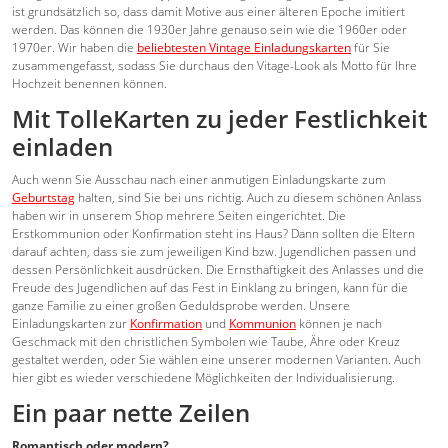
ist grundsätzlich so, dass damit Motive aus einer älteren Epoche imitiert
werden. Das können die 1930er Jahre genauso sein wie die 1960er oder
1970er. Wir haben die
beliebtesten Vintage Einladungskarten
für Sie
zusammengefasst, sodass Sie durchaus den Vitage-Look als Motto für Ihre
Hochzeit benennen können.
Mit TolleKarten zu jeder Festlichkeit
einladen
Auch wenn Sie Ausschau nach einer anmutigen Einladungskarte zum
Geburtstag
halten, sind Sie bei uns richtig. Auch zu diesem schönen Anlass
haben wir in unserem Shop mehrere Seiten eingerichtet. Die
Erstkommunion oder Konfirmation steht ins Haus? Dann sollten die Eltern
darauf achten, dass sie zum jeweiligen Kind bzw. Jugendlichen passen und
dessen Persönlichkeit ausdrücken. Die Ernsthaftigkeit des Anlasses und die
Freude des Jugendlichen auf das Fest in Einklang zu bringen, kann für die
ganze Familie zu einer großen Geduldsprobe werden. Unsere
Einladungskarten zur
Konfirmation
und
Kommunion
können je nach
Geschmack mit den christlichen Symbolen wie Taube, Ähre oder Kreuz
gestaltet werden, oder Sie wählen eine unserer modernen Varianten. Auch
hier gibt es wieder verschiedene Möglichkeiten der Individualisierung.
Ein paar nette Zeilen
Romantisch oder modern?