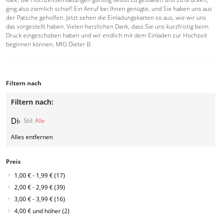
ging also ziemlich schief! Ein Anruf bei Ihnen genügte, und Sie haben uns aus
der Patsche geholfen. Jetzt sehen die Einladungskarten so aus, wie wir uns
das vorgestellt haben. Vielen herzlichen Dank, dass Sie uns kurzfristig beim
Druck eingeschoben haben und wir endlich mit dem Einladen zur Hochzeit
beginnen können. MfG Dieter B.
Filtern nach
Filtern nach:
Diesen
Stil:
Alle
Artikel
Alles entfernen
entfernen
Preis
1,00 €
-
1,99 €
(17)
2,00 €
-
2,99 €
(39)
3,00 €
-
3,99 €
(16)
4,00 €
und höher
(2)