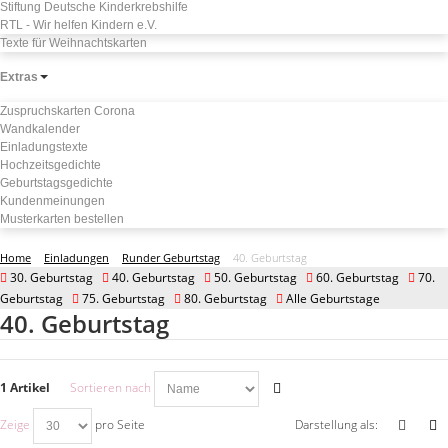
Stiftung Deutsche Kinderkrebshilfe
RTL - Wir helfen Kindern e.V.
Texte für Weihnachtskarten
Extras
Zuspruchskarten Corona
Wandkalender
Einladungstexte
Hochzeitsgedichte
Geburtstagsgedichte
Kundenmeinungen
Musterkarten bestellen
Home
Einladungen
Runder Geburtstag
40. Geburtstag
30. Geburtstag
40. Geburtstag
50. Geburtstag
60. Geburtstag
70.
Geburtstag
75. Geburtstag
80. Geburtstag
Alle Geburtstage
40. Geburtstag
1 Artikel
Sortieren nach
Zeige
pro Seite
Darstellung als: