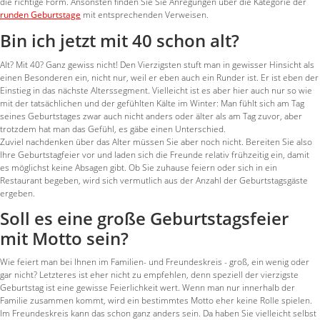
die richtige Form. Ansonsten finden Sie Sie Anregungen über die Kategorie der
runden Geburtstage
mit entsprechenden Verweisen.
Bin ich jetzt mit 40 schon alt?
Alt? Mit 40? Ganz gewiss nicht! Den Vierzigsten stuft man in gewisser Hinsicht als
einen Besonderen ein, nicht nur, weil er eben auch ein Runder ist. Er ist eben der
Einstieg in das nächste Alterssegment. Vielleicht ist es aber hier auch nur so wie
mit der tatsächlichen und der gefühlten Kälte im Winter: Man fühlt sich am Tag
seines Geburtstages zwar auch nicht anders oder älter als am Tag zuvor, aber
trotzdem hat man das Gefühl, es gäbe einen Unterschied.
Zuviel nachdenken über das Alter müssen Sie aber noch nicht. Bereiten Sie also
Ihre Geburtstagfeier vor und laden sich die Freunde relativ frühzeitig ein, damit
es möglichst keine Absagen gibt. Ob Sie zuhause feiern oder sich in ein
Restaurant begeben, wird sich vermutlich aus der Anzahl der Geburtstagsgäste
ergeben.
Soll es eine große Geburtstagsfeier
mit Motto sein?
Wie feiert man bei Ihnen im Familien- und Freundeskreis - groß, ein wenig oder
gar nicht? Letzteres ist eher nicht zu empfehlen, denn speziell der vierzigste
Geburtstag ist eine gewisse Feierlichkeit wert. Wenn man nur innerhalb der
Familie zusammen kommt, wird ein bestimmtes Motto eher keine Rolle spielen.
Im Freundeskreis kann das schon ganz anders sein. Da haben Sie vielleicht selbst