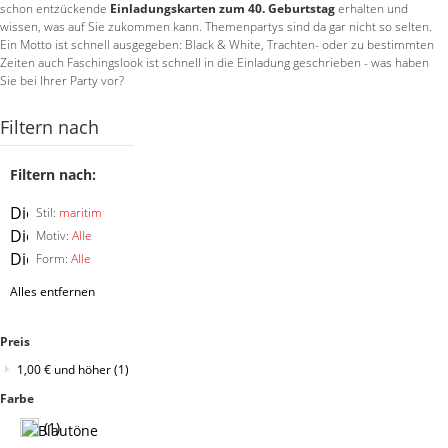
schon entzückende
Einladungskarten zum 40. Geburtstag
erhalten und
wissen, was auf Sie zukommen kann. Themenpartys sind da gar nicht so selten.
Ein Motto ist schnell ausgegeben: Black & White, Trachten- oder zu bestimmten
Zeiten auch Faschingslook ist schnell in die Einladung geschrieben - was haben
Sie bei Ihrer Party vor?
Filtern nach
Filtern nach:
Diesen
Stil:
maritim
Artikel
Diesen
Motiv:
Alle
entfernen
Artikel
Diesen
Form:
Alle
entfernen
Artikel
Alles entfernen
entfernen
Preis
1,00 €
und höher
(1)
Farbe
(1)