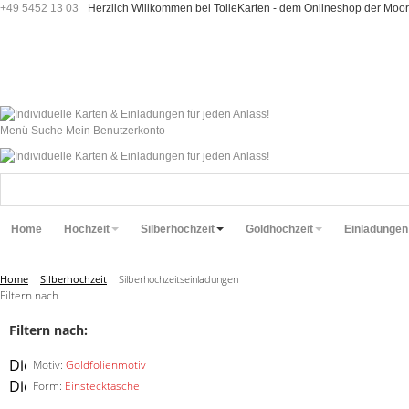
+49 5452 13 03
Herzlich Willkommen bei TolleKarten - dem Onlineshop der M
Menü
Suche
Mein Benutzerkonto
Home
Hochzeit
Silberhochzeit
Goldhochzeit
Einladungen
Home
Silberhochzeit
Silberhochzeitseinladungen
Filtern nach
Filtern nach:
Diesen
Motiv:
Goldfolienmotiv
Artikel
Diesen
Form:
Einstecktasche
entfernen
Artikel