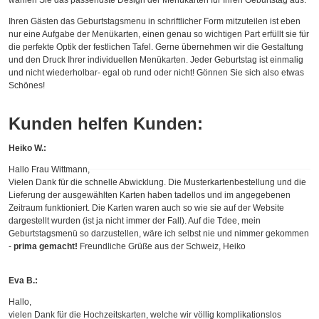
wählen Sie das passendste Design der Menükarten für Ihren Geburtstag aus.
Ihren Gästen das Geburtstagsmenu in schriftlicher Form mitzuteilen ist eben
nur eine Aufgabe der Menükarten, einen genau so wichtigen Part erfüllt sie für
die perfekte Optik der festlichen Tafel. Gerne übernehmen wir die Gestaltung
und den Druck Ihrer individuellen Menükarten. Jeder Geburtstag ist einmalig
und nicht wiederholbar- egal ob rund oder nicht! Gönnen Sie sich also etwas
Schönes!
Kunden helfen Kunden:
Heiko W.:
Hallo Frau Wittmann,
Vielen Dank für die schnelle Abwicklung. Die Musterkartenbestellung und die
Lieferung der ausgewählten Karten haben tadellos und im angegebenen
Zeitraum funktioniert. Die Karten waren auch so wie sie auf der Website
dargestellt wurden (ist ja nicht immer der Fall). Auf die Tdee, mein
Geburtstagsmenü so darzustellen, wäre ich selbst nie und nimmer gekommen
-
prima gemacht!
Freundliche Grüße aus der Schweiz, Heiko
Eva B.:
Hallo,
vielen Dank für die Hochzeitskarten, welche wir völlig komplikationslos