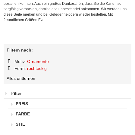
bestellen konnten. Auch ein großes Dankeschön, dass Sie die Karten so
sorgfältig verpacken, damit diese unbeschadet ankommen. Wir werden uns
diese Seite merken und bei Gelegenheit gern wieder bestellen. Mit
freundlichen Grüßen Eva
Filtern nach:
Motiv:
Ornamente
Diesen
Form:
rechteckig
Artikel
Diesen
entfernen
Alles entfernen
Artikel
entfernen
Filter
PREIS
FARBE
STIL